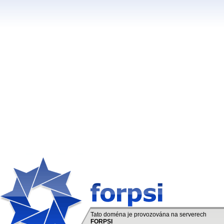
Tato doména je provozována na serverech
FORPSI